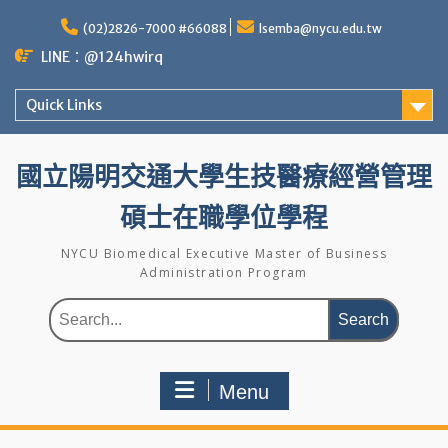
Skip
(02)2826-7000 #66088
lsemba@nycu.edu.tw
to
content
LINE：@124hwirq
Quick Links
國立陽明交通大學生技醫療經營管理
碩士在職學位學程
NYCU Biomedical Executive Master of Business
Administration Program
Search
for:
Menu