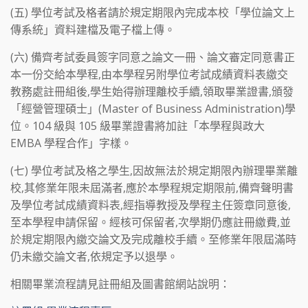
(五) 學位考試及格者請於規定期限內完成本校「學位論文上
傳系統」資料建檔及電子檔上傳。
(六) 備齊考試委員簽字同意之論文一冊、論文審定同意書正
本一份交給本學程,由本學程另附學位考試成績資料表繳交
教務處註冊組後,學生始得辦理離校手續,領取畢業證書,頒發
「經營管理碩士」(Master of Business Administration)學
位。104 級與 105 級畢業證書將加註「本學程與政大
EMBA 學程合作」字樣。
(七) 學位考試及格之學生,因故無法於規定期限內辦理畢業離
校,其修業年限未屆滿者,應於本學程規定期限前,備齊聲明書
及學位考試成績資料表,經指導教授及學程主任簽章同意後,
至本學程申請保留。經核可保留者,次學期仍應註冊繳費,並
於規定期限內繳交論文及完成離校手續。至修業年限屆滿時
仍未繳交論文者,依規定予以退學。
相關畢業流程請見註冊組及圖書館網站說明：