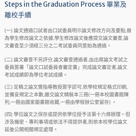
Steps in the Graduation Process 畢業及
離校手續
(一) 論文通過口試者由口試委員明示論文修改方向及要點,做
為學生修改論文之依據,學生修改論文後應提交論文審查,論
文審查至少須經三分之二考試委員同意始為通過。
(二) 論文審查不另評分,論文審查通過者,由出席論文考試之
委員簽署「論文口試委員會審定書」完成論文審定者,論文
考試成績即為學位考試成績。
(三) 定稿之論文需指導教授簽字認可,依學校規定格式印刷,
並備妥規定之本數,繳交論文精裝本三冊(一冊本校圖書館陳
列,一冊由國家圖書館收藏,一冊由學程辦公室留存) 。
(四) 學位論文之保存或提供依學位授予法第十六條辦理。但
涉及機密、專利事項或依法不得提供者,則依本校學位論文
延後公開相關規定處理。